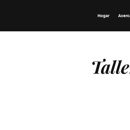
Entrenami
Hogar
Acerc
ento Kaft
Talle