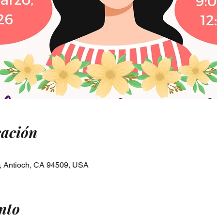
cación
y, Antioch, CA 94509, USA
nto